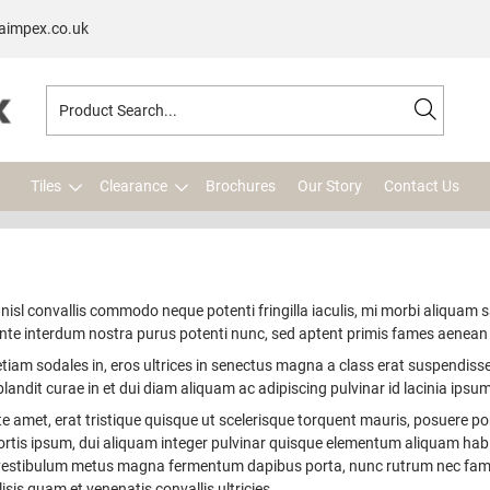
aimpex.co.uk
Tiles
Clearance
Brochures
Our Story
Contact Us
sl convallis commodo neque potenti fringilla iaculis, mi morbi aliquam sa
s ante interdum nostra purus potenti nunc, sed aptent primis fames aenea
 etiam sodales in, eros ultrices in senectus magna a class erat suspendisse 
 blandit curae in et dui diam aliquam ac adipiscing pulvinar id lacinia ipsum
 amet, erat tristique quisque ut scelerisque torquent mauris, posuere por
rtis ipsum, dui aliquam integer pulvinar quisque elementum aliquam hab
llus vestibulum metus magna fermentum dapibus porta, nunc rutrum nec fa
lisis quam et venenatis convallis ultricies.