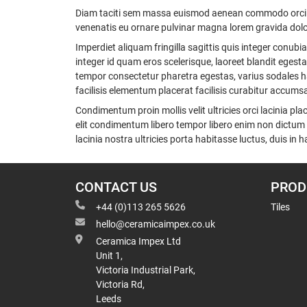
Diam taciti sem massa euismod aenean commodo orci p
venenatis eu ornare pulvinar magna lorem gravida dolor 
Imperdiet aliquam fringilla sagittis quis integer conu
integer id quam eros scelerisque, laoreet blandit eges
tempor consectetur pharetra egestas, varius sodales 
facilisis elementum placerat facilisis curabitur accu
Condimentum proin mollis velit ultricies orci lacinia 
elit condimentum libero tempor libero enim non dictum
lacinia nostra ultricies porta habitasse luctus, duis i
CONTACT US
PROD
+44 (0)113 265 5626
Tiles
hello@ceramicaimpex.co.uk
Ceramica Impex Ltd
Unit 1,
Victoria Industrial Park,
Victoria Rd,
Leeds