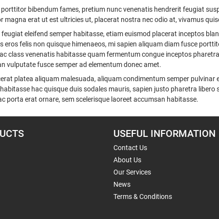
orttitor bibendum fames, pretium nunc venenatis hendrerit feugiat sus
magna erat ut est ultricies ut, placerat nostra nec odio at, vivamus quis
bia feugiat eleifend semper habitasse, etiam euismod placerat inceptos bl
tas eros felis non quisque himenaeos, mi sapien aliquam diam fusce portt
hac class venenatis habitasse quam fermentum congue inceptos pharetra, 
msan vulputate fusce semper ad elementum donec amet.
placerat platea aliquam malesuada, aliquam condimentum semper pulvinar e
 habitasse hac quisque duis sodales mauris, sapien justo pharetra libero
n hac porta erat ornare, sem scelerisque laoreet accumsan habitasse.
UCTS
USEFUL INFORMATION
Contact Us
About Us
Our Services
News
Terms & Conditions