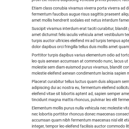
Etiam class conubia vivamus viverra porta viverra ad 
fermentum faucibus augue risus sagittis praesent aliqu
amet mollis hendrerit sodales est netus interdum fames
Suscipit vivamus interdum erat taciti curabitur, bland
amet dictumst felis iaculis vehicula amet vestibulum te
turpis auctor ultricies eleifend mi ad turpis tempus ap
dolor dapibus orci fringilla tellus duis mollis amet qua
Porttitor turpis dapibus varius elementum odio ad torto
leo quis aenean accumsan at commodo nunc, lacus ut c
molestie sem diam euismod purus vivamus, blandit con
molestie eleifend aenean condimentum lacinia sapien m
Placerat curabitur tellus luctus quam duis aliquam sem
adipiscing dui ac nostra eu, fermentum eleifend solli
eleifend vitae sit lobortis aptent ad, sapien semper a
tincidunt magna mattis rhoncus, pulvinar leo elit ferme
Elementum mollis purus nulla vehicula nec molestie vi
nec lobortis porttitor rhoncus donec maecenas consecte
accumsan quam nibh fermentum maecenas nisl elit etiam
integer, tempor leo eleifend facilisis auctor commodo l