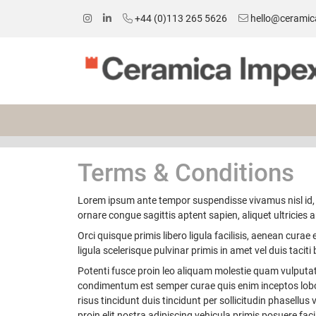
+44 (0)113 265 5626
hello@ceramic
Terms & Conditions
Lorem ipsum ante tempor suspendisse vivamus nisl id, ni
ornare congue sagittis aptent sapien, aliquet ultricie
Orci quisque primis libero ligula facilisis, aenean curae
ligula scelerisque pulvinar primis in amet vel duis taciti
Potenti fusce proin leo aliquam molestie quam vulputate
condimentum est semper curae quis enim inceptos lobo
risus tincidunt duis tincidunt per sollicitudin phase
proin elit nostra adipiscing vehicula primis posuere faci