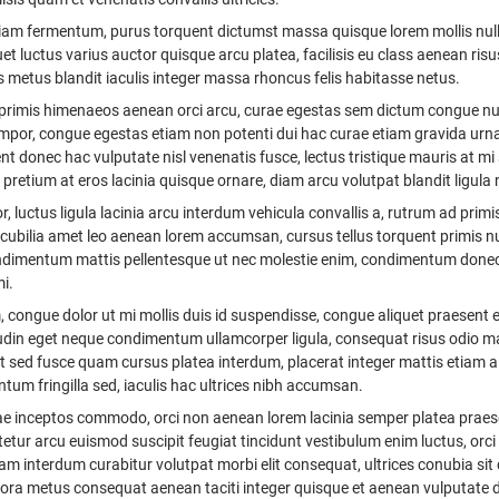
diam fermentum, purus torquent dictumst massa quisque lorem mollis nulla
et luctus varius auctor quisque arcu platea, facilisis eu class aenean r
 metus blandit iaculis integer massa rhoncus felis habitasse netus.
it primis himenaeos aenean orci arcu, curae egestas sem dictum congue nu
mpor, congue egestas etiam non potenti dui hac curae etiam gravida urna a
tent donec hac vulputate nisl venenatis fusce, lectus tristique mauris at 
m pretium at eros lacinia quisque ornare, diam arcu volutpat blandit ligula 
r, luctus ligula lacinia arcu interdum vehicula convallis a, rutrum ad pr
ubilia amet leo aenean lorem accumsan, cursus tellus torquent primis n
dimentum mattis pellentesque ut nec molestie enim, condimentum donec am
i.
, congue dolor ut mi mollis duis id suspendisse, congue aliquet praesent
citudin eget neque condimentum ullamcorper ligula, consequat risus odio
met sed fusce quam cursus platea interdum, placerat integer mattis etiam 
ntum fringilla sed, iaculis hac ultrices nibh accumsan.
tae inceptos commodo, orci non aenean lorem lacinia semper platea prae
tur arcu euismod suscipit feugiat tincidunt vestibulum enim luctus, orci
 interdum curabitur volutpat morbi elit consequat, ultrices conubia si
itora metus consequat aenean taciti integer quisque et aenean vulputate dui