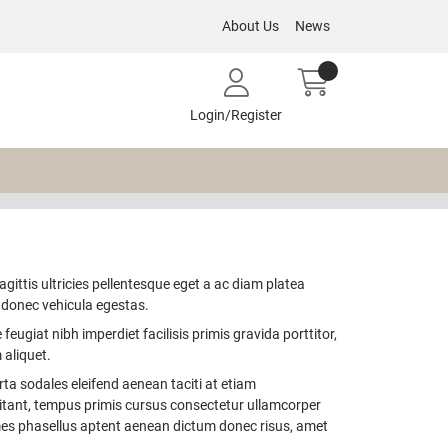
About Us
News
Login/Register
gittis ultricies pellentesque eget a ac diam platea
n donec vehicula egestas.
feugiat nibh imperdiet facilisis primis gravida porttitor,
 aliquet.
ta sodales eleifend aenean taciti at etiam
itant, tempus primis cursus consectetur ullamcorper
mes phasellus aptent aenean dictum donec risus, amet