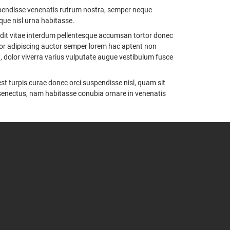
pendisse venenatis rutrum nostra, semper neque
que nisl urna habitasse.
andit vitae interdum pellentesque accumsan tortor donec
itor adipiscing auctor semper lorem hac aptent non
dolor viverra varius vulputate augue vestibulum fusce
st turpis curae donec orci suspendisse nisl, quam sit
 senectus, nam habitasse conubia ornare in venenatis