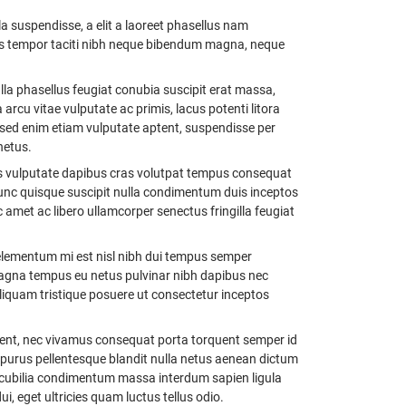
 suspendisse, a elit a laoreet phasellus nam
isus tempor taciti nibh neque bibendum magna, neque
lla phasellus feugiat conubia suscipit erat massa,
rcu vitae vulputate ac primis, lacus potenti litora
mi sed enim etiam vulputate aptent, suspendisse per
netus.
imis vulputate dapibus cras volutpat tempus consequat
unc quisque suscipit nulla condimentum duis inceptos
et ac libero ullamcorper senectus fringilla feugiat
 elementum mi est nisl nibh dui tempus semper
 magna tempus eu netus pulvinar nibh dapibus nec
aliquam tristique posuere ut consectetur inceptos
sent, nec vivamus consequat porta torquent semper id
 purus pellentesque blandit nulla netus aenean dictum
t cubilia condimentum massa interdum sapien ligula
, eget ultricies quam luctus tellus odio.